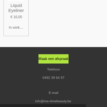
Liquid
Eyeliner
€ 16,00
In winkelwagen
Maak een afspraak
Telefoon
0492 39 64 97
E-mail
info@me-timebeauty.be