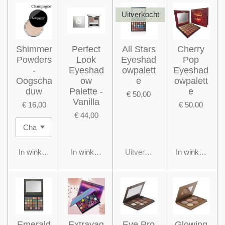
Uitverkocht
Shimmer
Perfect
All Stars
Cherry
Powders
Look
Eyeshad
Pop
-
Eyeshad
owpalett
Eyeshad
Oogscha
ow
e
owpalett
duw
Palette -
e
€ 50,00
Vanilla
€ 16,00
€ 50,00
€ 44,00
In winkelwagen
In winkelwagen
Uitverkocht
In winkelwage
Emerald
Extravag
Eye Pro
Glowing