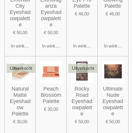
City
anza
Palette
Palette
Eyeshad
Eyeshad
€ 46,00
€ 46,00
owpalett
owpalett
e
e
€ 50,00
€ 50,00
In winkelwagen
In winkelwagen
In winkelwagen
In winkelwage
Uitverkocht
Uitverkocht
Natural
Peach
Rocky
Ultimate
Matte
Blossom
Road
Nude
Eyeshad
Palette
Eyeshad
Eyeshad
ow
owpalett
owpalett
€ 30,00
Palette
e
e
€ 30,00
€ 50,00
€ 50,00