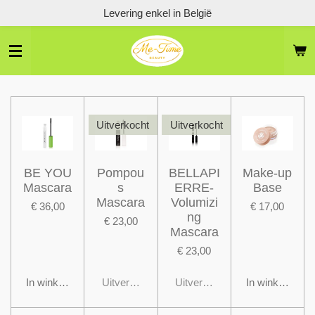
Levering enkel in België
Ga
direct
naar
de
hoofdinhoud
Uitverkocht
Uitverkocht
BE YOU
Pompou
BELLAPI
Make-up
Mascara
s
ERRE-
Base
Mascara
Volumizi
€ 36,00
€ 17,00
ng
€ 23,00
Mascara
€ 23,00
In winkelwagen
Uitverkocht
Uitverkocht
In winkelwage