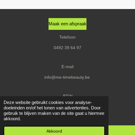
n
e
n
Maak een afspraak
Telefoon
0492 39 64 97
E-mail
info@me-timebeauty.be
BTW
Deze website gebruikt cookies voor analyse-
BE0656580627
doeleinden en/of het tonen van advertenties. Door
gebruik te blijven maken van de site gaat u hiermee
© 2020 - 2026 Me-Time
akkoord.
Akkoord