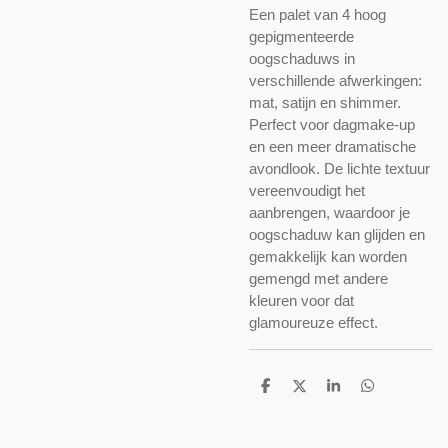
Een palet van 4 hoog
gepigmenteerde
oogschaduws in
verschillende afwerkingen:
mat, satijn en shimmer.
Perfect voor dagmake-up
en een meer dramatische
avondlook. De lichte textuur
vereenvoudigt het
aanbrengen, waardoor je
oogschaduw kan glijden en
gemakkelijk kan worden
gemengd met andere
kleuren voor dat
glamoureuze effect.
D
D
S
D
e
e
h
e
l
e
a
l
e
l
r
e