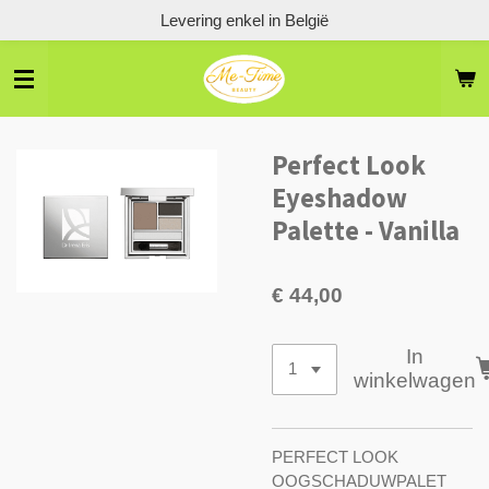
Levering enkel in België
Ga
direct
naar
de
hoofdinhoud
Perfect Look
Eyeshadow
Palette - Vanilla
€ 44,00
In
winkelwagen
PERFECT LOOK
OOGSCHADUWPALET