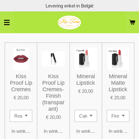
Levering enkel in België
Ga
direct
naar
de
hoofdinhoud
Kiss
Kiss
Mineral
Mineral
Proof Lip
Proof Lip
Lipstick
Matte
Cremes
Cremes-
Lipstick
€ 20,00
Finish
€ 20,00
€ 20,00
(transpar
ant)
€ 20,00
In winkelwagen
In winkelwagen
In winkelwagen
In winkelwage