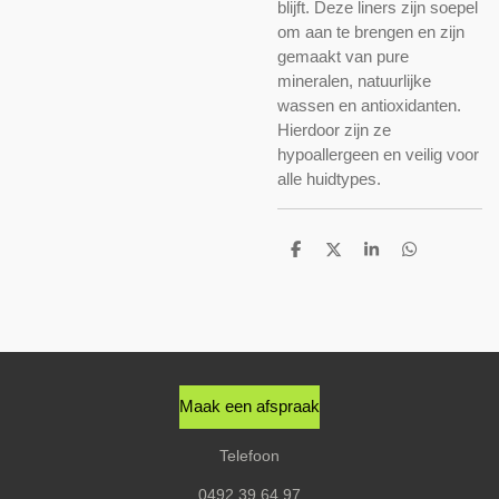
blijft. Deze liners zijn soepel
om aan te brengen en zijn
gemaakt van pure
mineralen, natuurlijke
wassen en antioxidanten.
Hierdoor zijn ze
hypoallergeen en veilig voor
alle huidtypes.
D
D
S
D
e
e
h
e
l
e
a
l
e
l
r
e
n
e
n
Maak een afspraak
Telefoon
0492 39 64 97