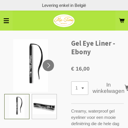
Levering enkel in België
Ga
direct
naar
de
hoofdinhoud
Gel Eye Liner -
Ebony
€ 16,00
In
winkelwagen
Creamy, waterproof gel
eyeliner voor een mooie
definiëring die de hele dag