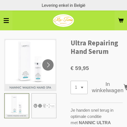
Levering enkel in België
Ga
direct
naar
de
hoofdinhoud
Ultra Repairing
Hand Serum
€ 59,95
In
winkelwagen
Je handen snel terug in
optimale conditie
met
NANNIC ULTRA