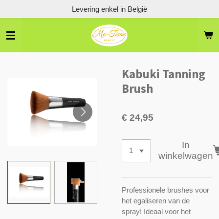
Levering enkel in België
Ga
direct
naar
de
hoofdinhoud
Kabuki Tanning
Brush
€ 24,95
In
winkelwagen
Professionele brushes voor
het egaliseren van de
spray! Ideaal voor het