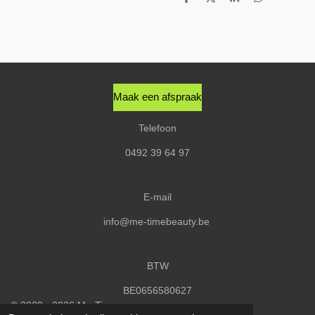
D
D
S
D
e
e
h
e
l
e
a
l
e
l
r
e
n
e
n
Maak een afspraak
Telefoon
0492 39 64 97
E-mail
info@me-timebeauty.be
BTW
BE0656580627
© 2020 - 2026 Me-Time