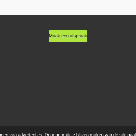
n
e
Maak een afspraak
onen van advertenties. Door gebruik te blijven maken van de site gaa