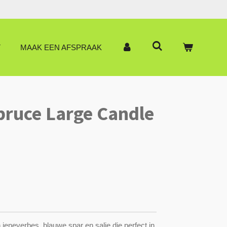
T
MAAK EEN AFSPRAAK
pruce Large Candle
n jeneverbes, blauwe spar en salie die perfect in