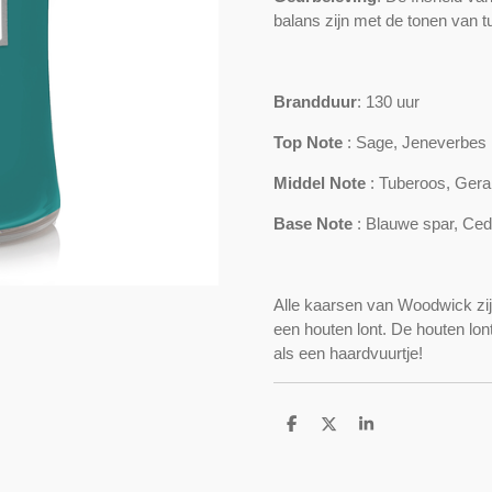
balans zijn met de tonen van 
Brandduur
: 130 uur
Top Note
: Sage, Jeneverbes
Middel Note
: Tuberoos, Gera
Base Note
: Blauwe spar, Ced
Alle kaarsen van Woodwick zi
een houten lont. De houten lont
als een haardvuurtje!
D
D
S
e
e
h
l
e
a
e
l
r