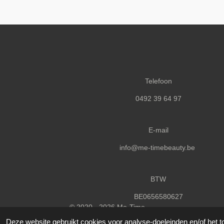
Telefoon
0492 39 64 97
E-mail
info@me-timebeauty.be
BTW
BE0656580627
© 2020 - 2026 Me-Time
Deze website gebruikt cookies voor analyse-doeleinden en/of het t