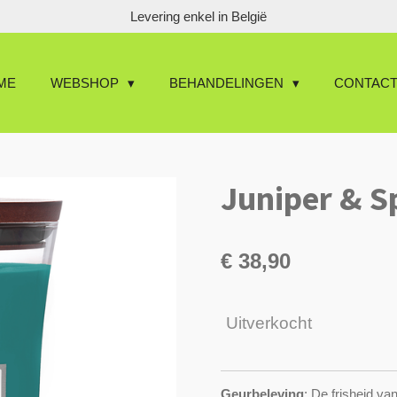
Levering enkel in België
ME
WEBSHOP
BEHANDELINGEN
CONTAC
Juniper & S
€ 38,90
Uitverkocht
Geurbeleving
: De frisheid va