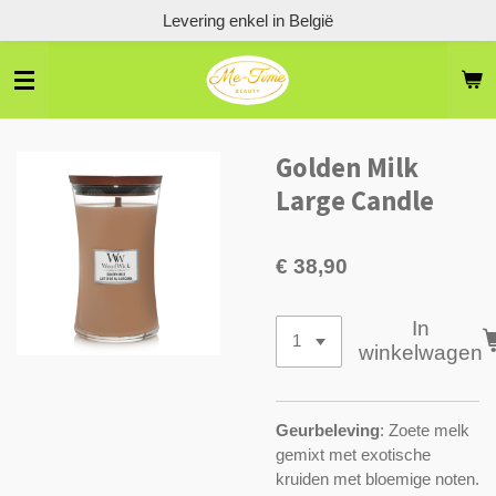
Levering enkel in België
Ga
direct
naar
de
hoofdinhoud
Golden Milk
Large Candle
€ 38,90
In
winkelwagen
Geurbeleving
: Zoete melk
gemixt met exotische
kruiden met bloemige noten.