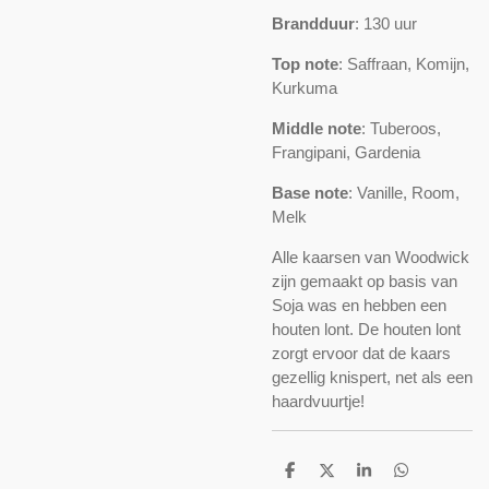
Brandduur
: 130 uur
Top note
: Saffraan, Komijn,
Kurkuma
Middle note
: Tuberoos,
Frangipani, Gardenia
Base note
: Vanille, Room,
Melk
Alle kaarsen van Woodwick
zijn gemaakt op basis van
Soja was en hebben een
houten lont. De houten lont
zorgt ervoor dat de kaars
gezellig knispert, net als een
haardvuurtje!
D
D
S
D