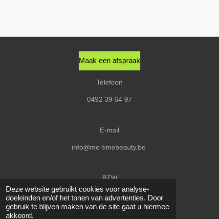
e
e
h
e
l
e
a
l
e
l
r
e
n
e
n
Maak een afspraak
Telefoon
0492 39 64 97
E-mail
info@me-timebeauty.be
BTW
Deze website gebruikt cookies voor analyse-
BE0656580627
doeleinden en/of het tonen van advertenties. Door
© 2020 - 2026 Me-Time
gebruik te blijven maken van de site gaat u hiermee
akkoord.