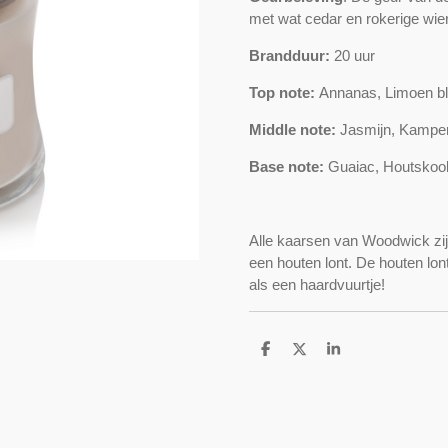
met wat cedar en rokerige wie
Brandduur:
20 uur
Top note:
Annanas, Limoen bl
Middle note:
Jasmijn, Kamper
Base note:
Guaiac, Houtskool
Alle kaarsen van Woodwick zi
een houten lont. De houten lont
als een haardvuurtje!
D
D
S
e
e
h
l
e
a
e
l
r
n
e