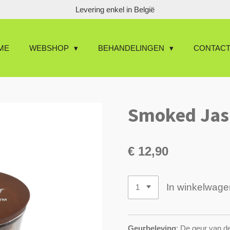
Levering enkel in België
ME
WEBSHOP
BEHANDELINGEN
CONTAC
Smoked Jas
€ 12,90
In winkelwage
Geurbeleving
: De geur van d