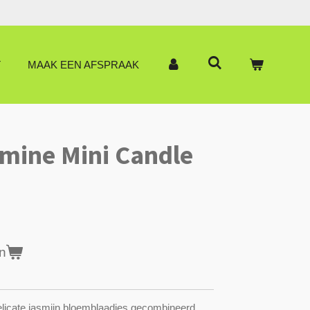
T
MAAK EEN AFSPRAAK
mine Mini Candle
n
elicate jasmijn bloemblaadjes gecombineerd