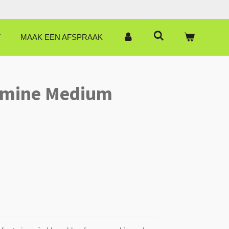
T
MAAK EEN AFSPRAAK
smine Medium