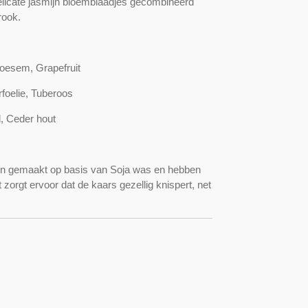
elicate jasmijn bloemblaadjes gecombineerd
rook.
oesem, Grapefruit
foelie, Tuberoos
, Ceder hout
jn gemaakt op basis van Soja was en hebben
 zorgt ervoor dat de kaars gezellig knispert, net