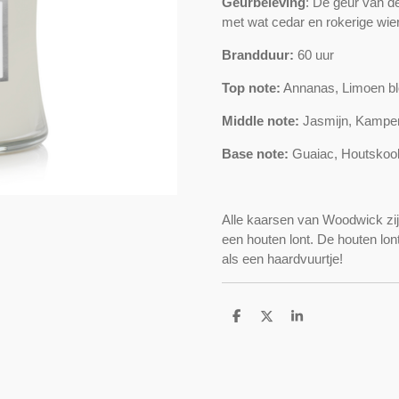
Geurbeleving
: De geur van d
met wat cedar en rokerige wie
Brandduur:
60 uur
Top note:
Annanas, Limoen bl
Middle note:
Jasmijn, Kamper
Base note:
Guaiac, Houtskool
Alle kaarsen van Woodwick zi
een houten lont. De houten lont
als een haardvuurtje!
D
D
S
e
e
h
l
e
a
e
l
r
n
e