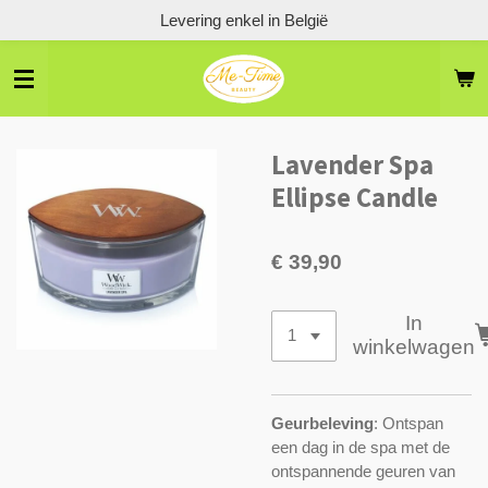
Levering enkel in België
Ga
direct
naar
de
hoofdinhoud
Lavender Spa
Ellipse Candle
€ 39,90
In
winkelwagen
Geurbeleving
: Ontspan
een dag in de spa met de
ontspannende geuren van