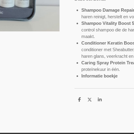
Shampoo Damage Repair
haren reinigt, herstelt en v
Shampoo Vitality Boost 
control shampoo die de har
maakt.
Conditioner Keratin Boo
conditioner met Sheabutter, 
haren glans, veerkracht en
Caring Spray Protein Tr
proteïnekuur in één.
Informatie boekje
D
D
S
e
e
h
l
e
a
e
l
r
n
e