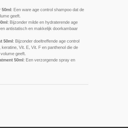
 50ml
:
Een ware age control shampoo dat de
olume geeft.
50ml
:
Bijzonder milde en hydraterende age
en antistatisch en makkelijk doorkambaar
st 50ml
:
Bijzonder doeltreffende age control
keratine, Vit. E, Vit. F en panthenol die de
 volume geeft.
eatment 50ml
:
Een verzorgende spray en