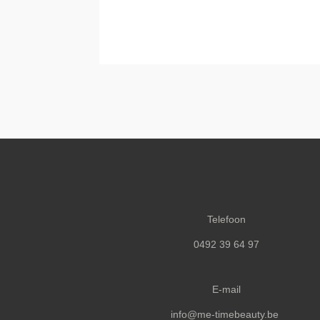
Telefoon
0492 39 64 97
E-mail
info@me-timebeauty.be