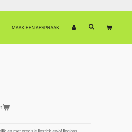
T
MAAK EEN AFSPRAAK
n
jk en met precisie lipstick en/of lipgloss