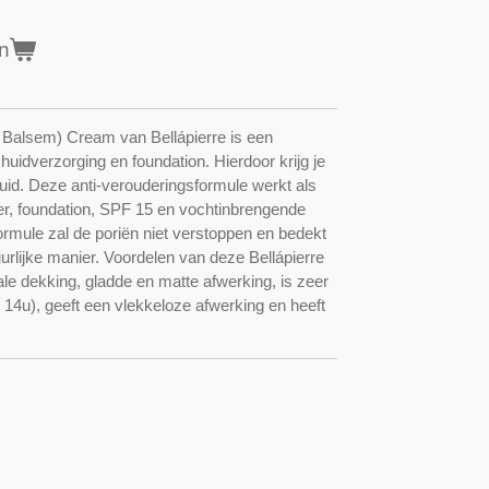
n
alsem) Cream van Bellápierre is een
idverzorging en foundation. Hierdoor krijg je
id. Deze anti-verouderingsformule werkt als
ler, foundation, SPF 15 en vochtinbrengende
formule zal de poriën niet verstoppen en bedekt
lijke manier. Voordelen van deze Bellápierre
 dekking, gladde en matte afwerking, is zeer
4u), geeft een vlekkeloze afwerking en heeft