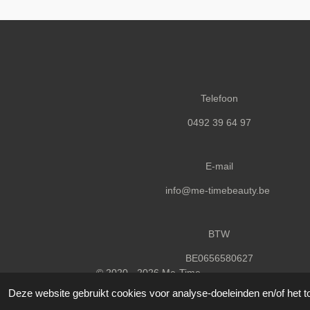
Telefoon
0492 39 64 97
E-mail
info@me-timebeauty.be
BTW
BE0656580627
© 2020 - 2026 Me-Time
Deze website gebruikt cookies voor analyse-doeleinden en/of het t