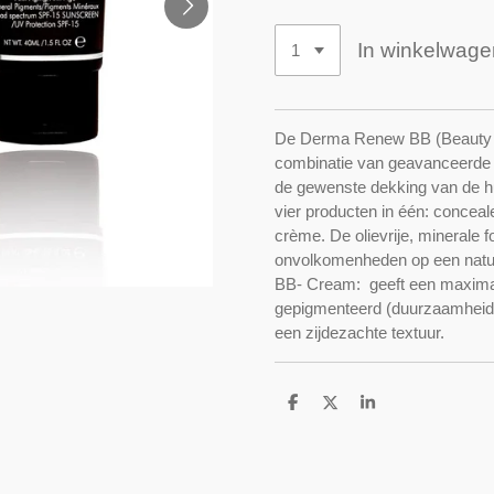
In winkelwage
De Derma Renew BB (Beauty B
combinatie van geavanceerde hu
de gewenste dekking van de hu
vier producten in één: concea
crème. De olievrije, minerale 
onvolkomenheden op een natuur
BB- Cream: geeft een maximale
gepigmenteerd (duurzaamheid 1
een zijdezachte textuur.
D
D
S
e
e
h
l
e
a
e
l
r
n
e