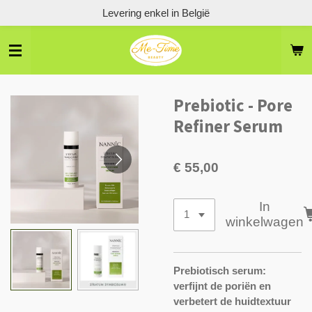
Levering enkel in België
Ga
direct
naar
de
hoofdinhoud
Prebiotic - Pore
Refiner Serum
€ 55,00
In
winkelwagen
Prebiotisch serum:
verfijnt de poriën en
verbetert de huidtextuur