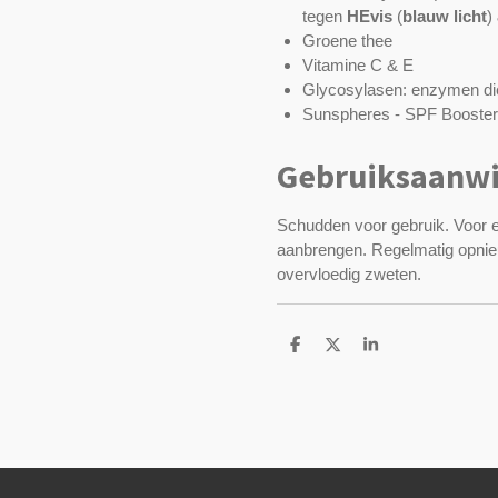
tegen
HEvis
(
blauw licht
)
Groene thee
Vitamine C & E
Glycosylasen: enzymen die
Sunspheres - SPF Booster
Gebruiksaanwi
Schudden voor gebruik. Voor el
aanbrengen. Regelmatig opnie
overvloedig zweten.
D
D
S
e
e
h
l
e
a
e
l
r
n
e