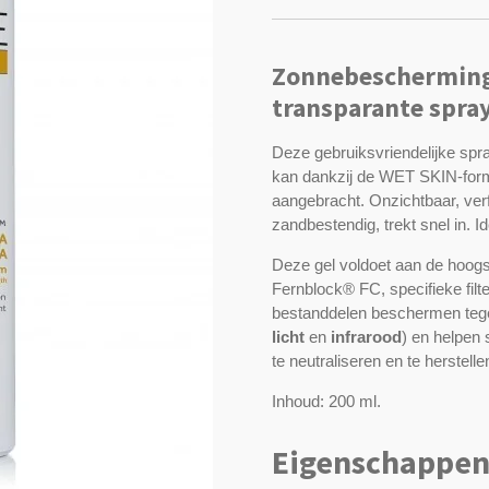
Zonnebescherming 
transparante spra
Deze gebruiksvriendelijke spr
kan dankzij de WET SKIN-form
aangebracht. Onzichtbaar, verf
zandbestendig, trekt snel in. Ide
Deze gel voldoet aan de hoog
Fernblock® FC, specifieke filt
bestanddelen beschermen tegen
licht
en
infrarood
) en helpen 
te neutraliseren en te herstel
Inhoud: 200 ml.
Eigenschappe