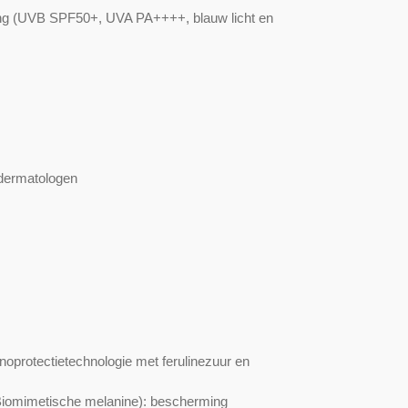
ng (UVB SPF50+, UVA PA++++,
blauw licht
en
 dermatologen
oprotectietechnologie met ferulinezuur en
Biomimetische melanine): bescherming