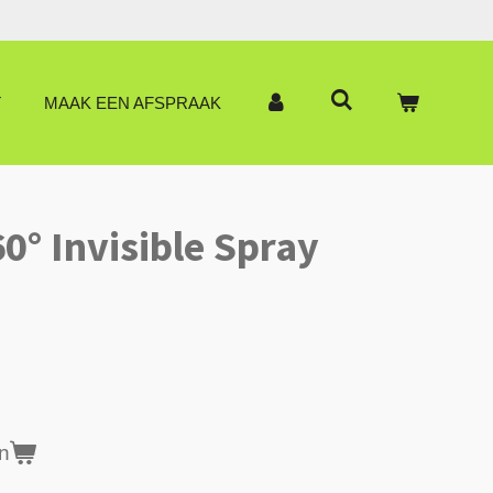
T
MAAK EEN AFSPRAAK
0° Invisible Spray
n