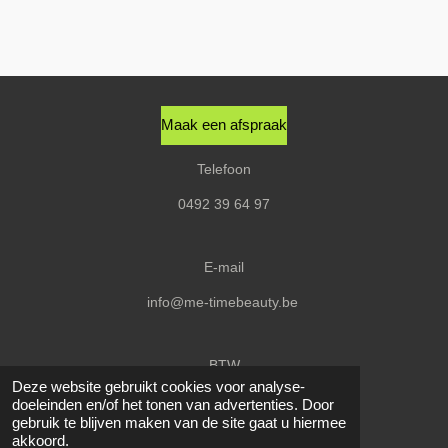
e
e
h
e
l
e
a
l
e
l
r
e
n
e
n
Maak een afspraak
Telefoon
0492 39 64 97
E-mail
info@me-timebeauty.be
BTW
Deze website gebruikt cookies voor analyse-
BE0656580627
doeleinden en/of het tonen van advertenties. Door
© 2020 - 2026 Me-Time
gebruik te blijven maken van de site gaat u hiermee
akkoord.