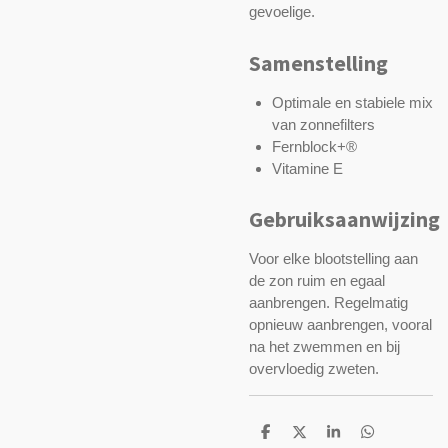
gevoelige.
Samenstelling
Optimale en stabiele mix
van zonnefilters
Fernblock+®
Vitamine E
Gebruiksaanwijzing
Voor elke blootstelling aan
de zon ruim en egaal
aanbrengen. Regelmatig
opnieuw aanbrengen, vooral
na het zwemmen en bij
overvloedig zweten.
D
D
S
D