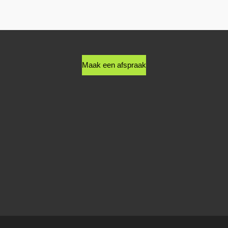
n
e
Maak een afspraak