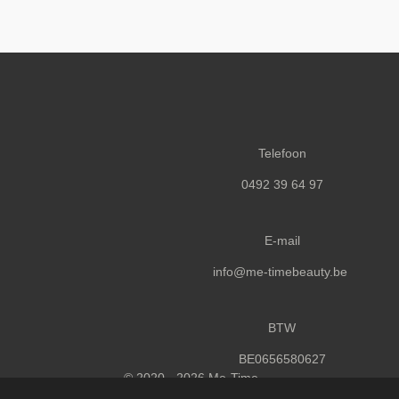
Telefoon
0492 39 64 97
E-mail
info@me-timebeauty.be
BTW
BE0656580627
© 2020 - 2026 Me-Time