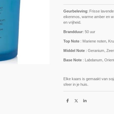
Geurbeleving
:
Frisse lavende
eikenmos, warme amber en wit
en vrijheid.
Brandduur
: 50 uur
Top Note
: M
ariene noten, Kru
Middel Note
:
Geranium, Ze
Base Note
:
Labdanum, Orient
Elke kaars is gemaakt van so
sfeer in je huis.
D
D
S
e
e
h
l
e
a
e
l
r