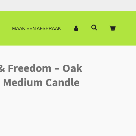
T
MAAK EEN AFSPRAAK
 & Freedom – Oak
 Medium Candle