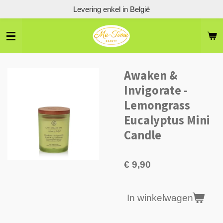
Levering enkel in België
Ga
direct
naar
de
hoofdinhoud
Awaken &
Invigorate -
Lemongrass
Eucalyptus Mini
Candle
€ 9,90
In winkelwagen