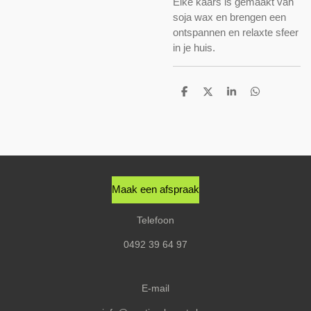
Elke kaars is gemaakt van
soja wax en brengen een
ontspannen en relaxte sfeer
in je huis.
D
D
S
D
e
e
h
e
l
e
a
l
e
l
r
e
n
e
n
Maak een afspraak
Telefoon
0492 39 64 97
E-mail