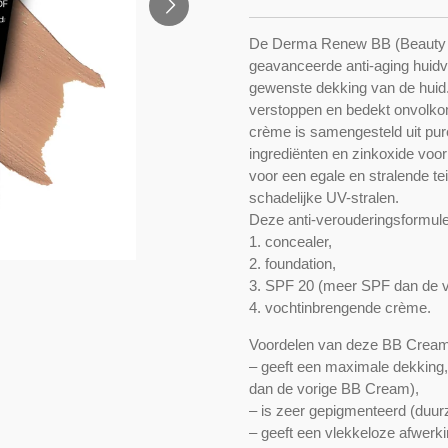
De Derma Renew BB (Beauty 
geavanceerde anti-aging huidve
gewenste dekking van de huid. 
verstoppen en bedekt onvolko
crème is samengesteld uit pure
ingrediënten en zinkoxide voo
voor een egale en stralende te
schadelijke UV-stralen.
Deze anti-verouderingsformule 
1. concealer,
2. foundation,
3. SPF 20 (meer SPF dan de v
4. vochtinbrengende crème.
Voordelen van deze BB Cream
– geeft een maximale dekking,
dan de vorige BB Cream),
– is zeer gepigmenteerd (duu
– geeft een vlekkeloze afwerki