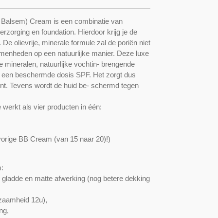
Balsem) Cream is een combinatie van
rzorging en foundation. Hierdoor krijg je de
De olievrije, minerale formule zal de poriën niet
menheden op een natuurlijke manier. Deze luxe
 mineralen, natuurlijke vochtin- brengende
r een beschermde dosis SPF. Het zorgt dus
int. Tevens wordt de huid be- schermd tegen
werkt als vier producten in één:
orige BB Cream (van 15 naar 20)!)
:
 gladde en matte afwerking (nog betere dekking
rzaamheid 12u),
ng,