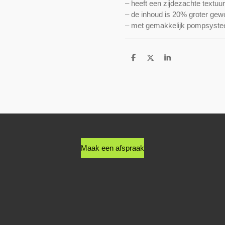
– heeft een zijdezachte textuur
– de inhoud is 20% groter gew
– met gemakkelijk pompsyste
D
D
S
e
e
h
l
e
a
e
l
r
n
e
Maak een afspraak