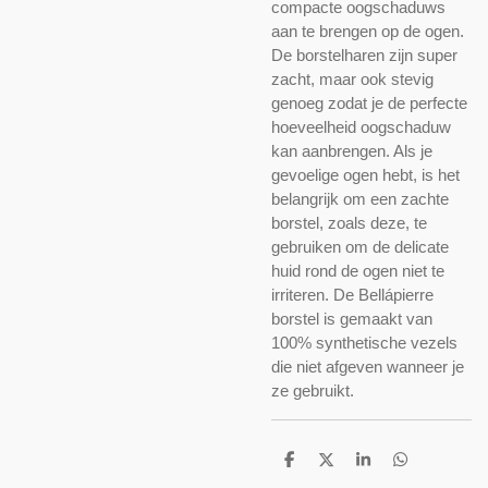
compacte oogschaduws
aan te brengen op de ogen.
De borstelharen zijn super
zacht, maar ook stevig
genoeg zodat je de perfecte
hoeveelheid oogschaduw
kan aanbrengen. Als je
gevoelige ogen hebt, is het
belangrijk om een zachte
borstel, zoals deze, te
gebruiken om de delicate
huid rond de ogen niet te
irriteren. De Bellápierre
borstel is gemaakt van
100% synthetische vezels
die niet afgeven wanneer je
ze gebruikt.
D
D
S
D
e
e
h
e