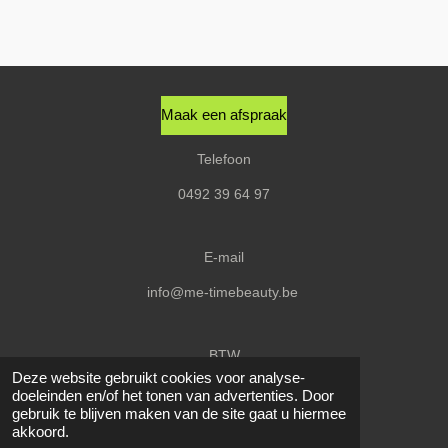
l
e
a
l
e
l
r
e
n
e
n
Maak een afspraak
Telefoon
0492 39 64 97
E-mail
info@me-timebeauty.be
BTW
Deze website gebruikt cookies voor analyse-
BE0656580627
doeleinden en/of het tonen van advertenties. Door
© 2020 - 2026 Me-Time
gebruik te blijven maken van de site gaat u hiermee
akkoord.