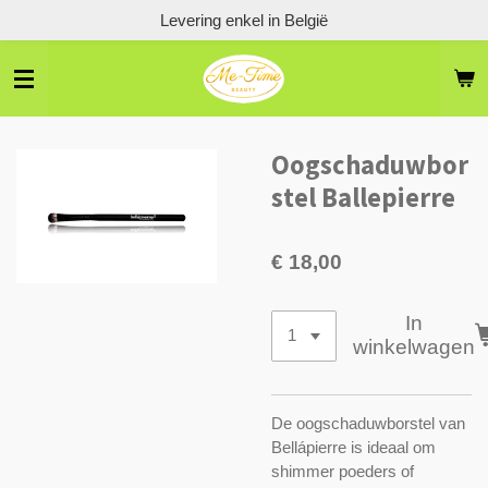
Levering enkel in België
Ga
direct
naar
de
hoofdinhoud
Oogschaduwbor
stel Ballepierre
€ 18,00
In
winkelwagen
De oogschaduwborstel van
Bellápierre is ideaal om
shimmer poeders of